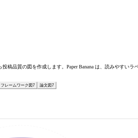
質の図を作成します。Paper Banana は、読みやすいラベ
フレームワーク図
7
論文図
7