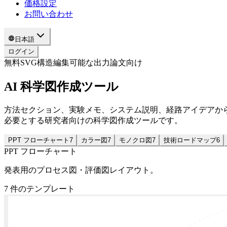
価格設定
お問い合わせ
日本語
ログイン
無料SVG構造
編集可能な出力
論文向け
AI 科学図作成ツール
方法セクション、実験メモ、システム説明、経路アイデアから投稿品
必要とする研究者向けの科学図作成ツールです。
PPT フローチャート
7
カラー図
7
モノクロ図
7
技術ロードマップ
6
PPT フローチャート
発表用のプロセス図・評価図レイアウト。
7
件のテンプレート